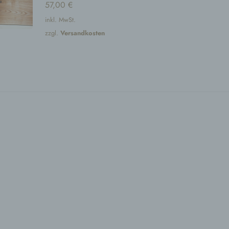
57,00
€
ren
inkl. MwSt.
zzgl.
Versandkosten
, das
der
ung.
r
ng
n, zu