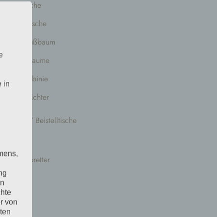
Eiche
Kirsche
Nußbaum
e
Pflaume
Robinie
 in
Windlichter
Schemel / Beistelltische
Eiche
mens,
Schneidebretter
ng
Eiche
en
chte
Esche
r von
Kiefer
ten