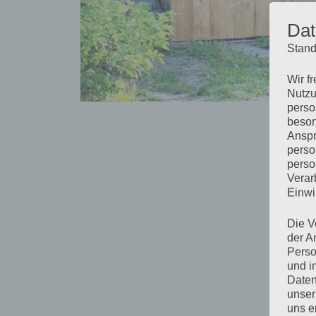
Dat
Stand
Wir f
Nutzu
perso
beson
Anspr
perso
perso
Verar
Einwi
Die V
der A
Perso
und i
Daten
unser
uns e