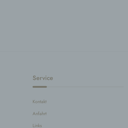
V
a
Z
E
A
V
e
V
d
E
p
Service
e
e
Kontakt
P
p
p
Anfahrt
p
b
Links