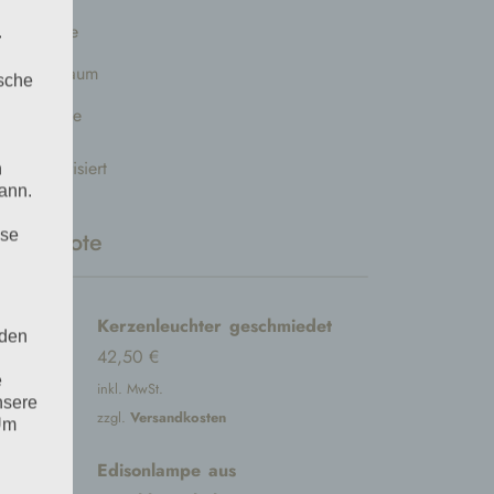
Kirsche
.
Nußbaum
ische
Robinie
Unkategorisiert
n
ann.
Angebote
ise
Kerzenleuchter geschmiedet
 den
42,50
€
e
inkl. MwSt.
nsere
zzgl.
Versandkosten
 Um
Edisonlampe aus