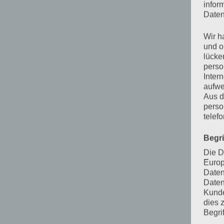
infor
Daten
Wir h
und o
lücke
perso
Inter
aufwe
Aus d
perso
telef
Begr
Die D
Europ
Daten
Daten
Kunde
dies 
Begrif