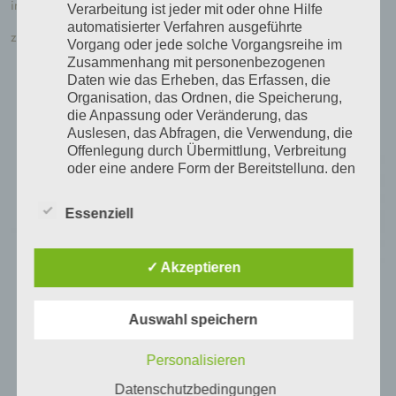
inkl. MwSt.
Verarbeitung ist jeder mit oder ohne Hilfe
automatisierter Verfahren ausgeführte
zzgl.
Versandkosten
Vorgang oder jede solche Vorgangsreihe im
Zusammenhang mit personenbezogenen
Weiterlesen
Daten wie das Erheben, das Erfassen, die
Organisation, das Ordnen, die Speicherung,
die Anpassung oder Veränderung, das
Auslesen, das Abfragen, die Verwendung, die
Offenlegung durch Übermittlung, Verbreitung
oder eine andere Form der Bereitstellung, den
Abgleich oder die Verknüpfung, die
Einschränkung, das Löschen oder die
Essenziell
Vernichtung.
d) Einschränkung der Verarbeitung
✓ Akzeptieren
Einschränkung der Verarbeitung ist die
Markierung gespeicherter personenbezogener
Auswahl speichern
Daten mit dem Ziel, ihre künftige Verarbeitung
einzuschränken.
Personalisieren
e) Profiling
Datenschutzbedingungen