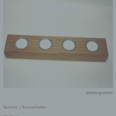
aufbewahrt werden und technischen und
organisatorischen Maßnahmen unterliegen,
die gewährleisten, dass die
personenbezogenen Daten nicht einer
identifizierten oder identifizierbaren
natürlichen Person zugewiesen werden.
g) Verantwortlicher oder für die
Verarbeitung Verantwortlicher
Verantwortlicher oder für die Verarbeitung
Verantwortlicher ist die natürliche oder
juristische Person, Behörde, Einrichtung oder
andere Stelle, die allein oder gemeinsam mit
anderen über die Zwecke und Mittel der
Verarbeitung von personenbezogenen Daten
entscheidet. Sind die Zwecke und Mittel
dieser Verarbeitung durch das Unionsrecht
oder das Recht der Mitgliedstaaten
vorgegeben, so kann der Verantwortliche
beziehungsweise können die bestimmten
Teelicht- / Kerzenhalter
Kriterien seiner Benennung nach dem
Unionsrecht oder dem Recht der