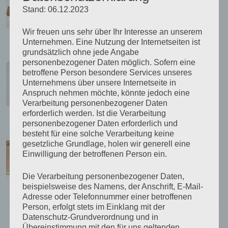
23,50
€
Stand: 06.12.2023
inkl. MwSt.
zzgl.
Versandkosten
Wir freuen uns sehr über Ihr Interesse an unserem
Unternehmen. Eine Nutzung der Internetseiten ist
grundsätzlich ohne jede Angabe
Kerzenleuchter / Windlicht mit
personenbezogener Daten möglich. Sofern eine
Eisengestell
betroffene Person besondere Services unseres
65,00
€
Unternehmens über unsere Internetseite in
Anspruch nehmen möchte, könnte jedoch eine
inkl. MwSt.
Verarbeitung personenbezogener Daten
zzgl.
Versandkosten
erforderlich werden. Ist die Verarbeitung
personenbezogener Daten erforderlich und
besteht für eine solche Verarbeitung keine
Kräuterbrett Esche
gesetzliche Grundlage, holen wir generell eine
57,00
€
Einwilligung der betroffenen Person ein.
inkl. MwSt.
Die Verarbeitung personenbezogener Daten,
zzgl.
Versandkosten
beispielsweise des Namens, der Anschrift, E-Mail-
Adresse oder Telefonnummer einer betroffenen
Person, erfolgt stets im Einklang mit der
Datenschutz-Grundverordnung und in
Standardsortierung
Übereinstimmung mit den für uns geltenden