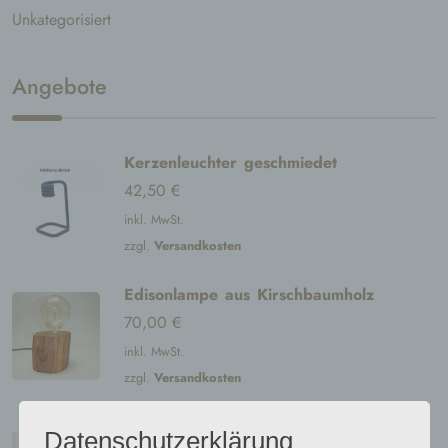
Unkategorisiert
Angebote
Kerzenleuchter geschmiedet
42,50
€
inkl. MwSt.
zzgl.
Versandkosten
Edisonlampe aus Kirschbaumholz
70,00
€
inkl. MwSt.
zzgl.
Versandkosten
Teelicht- / Kerzenhalter
Datenschutzerklärung