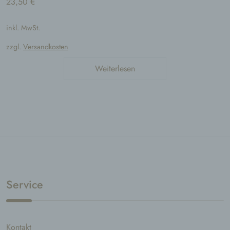
23,50
€
Mitgliedstaaten vorgesehen werden.
inkl. MwSt.
h) Auftragsverarbeiter
Auftragsverarbeiter ist eine natürliche oder
zzgl.
Versandkosten
juristische Person, Behörde, Einrichtung oder
andere Stelle, die personenbezogene Daten
Weiterlesen
im Auftrag des Verantwortlichen verarbeitet.
i) Empfänger
Empfänger ist eine natürliche oder juristische
Person, Behörde, Einrichtung oder andere
Stelle, der personenbezogene Daten
offengelegt werden, unabhängig davon, ob es
sich bei ihr um einen Dritten handelt oder
nicht. Behörden, die im Rahmen eines
bestimmten Untersuchungsauftrags nach dem
Service
Unionsrecht oder dem Recht der
Mitgliedstaaten möglicherweise
personenbezogene Daten erhalten, gelten
jedoch nicht als Empfänger.
Kontakt