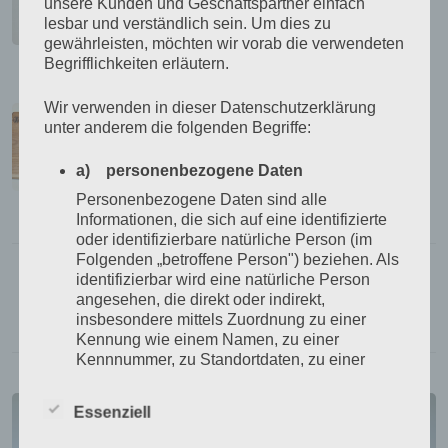
65,00
€
unsere Kunden und Geschäftspartner einfach
lesbar und verständlich sein. Um dies zu
inkl. MwSt.
gewährleisten, möchten wir vorab die verwendeten
zzgl.
Versandkosten
Begrifflichkeiten erläutern.
Kräuterbrett Esche
Wir verwenden in dieser Datenschutzerklärung
unter anderem die folgenden Begriffe:
57,00
€
inkl. MwSt.
a) personenbezogene Daten
zzgl.
Versandkosten
Personenbezogene Daten sind alle
Informationen, die sich auf eine identifizierte
oder identifizierbare natürliche Person (im
Folgenden „betroffene Person") beziehen. Als
Standardsortierung
identifizierbar wird eine natürliche Person
angesehen, die direkt oder indirekt,
ANZEIGEN:
12
24
ALLE:
insbesondere mittels Zuordnung zu einer
Kennung wie einem Namen, zu einer
Kennnummer, zu Standortdaten, zu einer
Online-Kennung oder zu einem oder
mehreren besonderen Merkmalen, die
Essenziell
Ausdruck der physischen, physiologischen,
genetischen, psychischen, wirtschaftlichen,