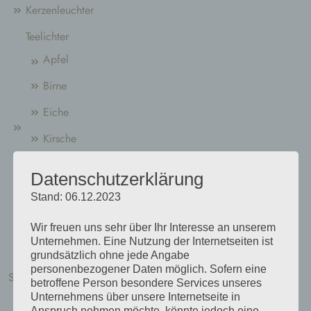
Kerzenleuchter
Teelichter
Apfel
Birne
Eiche
Kirsche
Nußbaum
Datenschutzerklärung
Pflaume
Stand: 06.12.2023
Robinie
Wir freuen uns sehr über Ihr Interesse an unserem
Unternehmen. Eine Nutzung der Internetseiten ist
Windlichter
grundsätzlich ohne jede Angabe
personenbezogener Daten möglich. Sofern eine
Schemel / Beistelltische
betroffene Person besondere Services unseres
Unternehmens über unsere Internetseite in
Eiche
Anspruch nehmen möchte, könnte jedoch eine