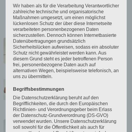
Wir haben als für die Verarbeitung Verantwortlicher
42,50
€
zahlreiche technische und organisatorische
inkl. MwSt.
Maßnahmen umgesetzt, um einen möglichst
lückenlosen Schutz der über diese Internetseite
zzgl.
Versandkosten
verarbeiteten personenbezogenen Daten
sicherzustellen. Dennoch können Internetbasierte
Edisonlampe aus Kirschbaumholz
Datenübertragungen grundsätzlich
70,00
€
Sicherheitslücken aufweisen, sodass ein absoluter
Schutz nicht gewährleistet werden kann. Aus
inkl. MwSt.
diesem Grund steht es jeder betroffenen Person
zzgl.
Versandkosten
frei, personenbezogene Daten auch auf
alternativen Wegen, beispielsweise telefonisch, an
Teelicht- / Kerzenhalter
uns zu übermitteln.
23,50
€
Begriffsbestimmungen
inkl. MwSt.
Die Datenschutzerklärung beruht auf den
zzgl.
Versandkosten
Begrifflichkeiten, die durch den Europäischen
Richtlinien- und Verordnungsgeber beim Erlass
Kerzenleuchter / Windlicht mit
der Datenschutz-Grundverordnung (DS-GVO)
verwendet wurden. Unsere Datenschutzerklärung
Eisengestell
soll sowohl für die Öffentlichkeit als auch für