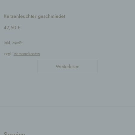
Betroffene Person ist jede identifizierte oder
identifizierbare natürliche Person, deren
personenbezogene Daten von dem für die
Kerzenleuchter geschmiedet
Verarbeitung Verantwortlichen verarbeitet
werden.
42,50
€
c) Verarbeitung
inkl. MwSt.
Verarbeitung ist jeder mit oder ohne Hilfe
automatisierter Verfahren ausgeführte
zzgl.
Versandkosten
Vorgang oder jede solche Vorgangsreihe im
Zusammenhang mit personenbezogenen
Weiterlesen
Daten wie das Erheben, das Erfassen, die
Organisation, das Ordnen, die Speicherung,
die Anpassung oder Veränderung, das
Auslesen, das Abfragen, die Verwendung, die
Offenlegung durch Übermittlung, Verbreitung
oder eine andere Form der Bereitstellung, den
Abgleich oder die Verknüpfung, die
Einschränkung, das Löschen oder die
Vernichtung.
d) Einschränkung der Verarbeitung
Service