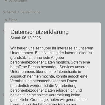
Windlichter
Schemel / Beistelltische
Eiche
Datenschutzerklärung
Schneidebretter
Stand: 06.12.2023
Eiche
Esche
Wir freuen uns sehr über Ihr Interesse an unserem
Unternehmen. Eine Nutzung der Internetseiten ist
Kiefer
grundsätzlich ohne jede Angabe
personenbezogener Daten möglich. Sofern eine
Kirsche
betroffene Person besondere Services unseres
Unternehmens über unsere Internetseite in
Nußbaum
Anspruch nehmen möchte, könnte jedoch eine
Verarbeitung personenbezogener Daten
Robinie
erforderlich werden. Ist die Verarbeitung
personenbezogener Daten erforderlich und
Unkategorisiert
besteht für eine solche Verarbeitung keine
gesetzliche Grundlage, holen wir generell eine
Einwilligung der betroffenen Person ein.