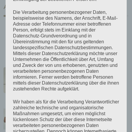
Angebote
Die Verarbeitung personenbezogener Daten,
beispielsweise des Namens, der Anschrift, E-Mail-
Adresse oder Telefonnummer einer betroffenen
Kerzenleuchter geschmiedet
Person, erfolgt stets im Einklang mit der
Datenschutz-Grundverordnung und in
42,50
€
Übereinstimmung mit den für uns geltenden
inkl. MwSt.
landesspezifischen Datenschutzbestimmungen.
zzgl.
Versandkosten
Mittels dieser Datenschutzerklärung möchte unser
Unternehmen die Öffentlichkeit über Art, Umfang
und Zweck der von uns erhobenen, genutzten und
Edisonlampe aus Kirschbaumholz
verarbeiteten personenbezogenen Daten
70,00
€
informieren. Ferner werden betroffene Personen
mittels dieser Datenschutzerklärung über die ihnen
inkl. MwSt.
zustehenden Rechte aufgeklärt.
zzgl.
Versandkosten
Wir haben als für die Verarbeitung Verantwortlicher
Teelicht- / Kerzenhalter
zahlreiche technische und organisatorische
Maßnahmen umgesetzt, um einen möglichst
23,50
€
lückenlosen Schutz der über diese Internetseite
inkl. MwSt.
verarbeiteten personenbezogenen Daten
zzgl.
Versandkosten
sicherzustellen. Dennoch können Internetbasierte