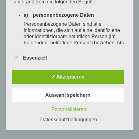
unter anderem die folgenden Begriffe:
a) personenbezogene Daten
Personenbezogene Daten sind alle
Informationen, die sich auf eine identifizierte
oder identifizierbare natürliche Person (im
Folgenden „betroffene Person") beziehen. Als
identifizierbar wird eine natürliche Person
angesehen, die direkt oder indirekt,
Essenziell
insbesondere mittels Zuordnung zu einer
Kennung wie einem Namen, zu einer
Kennnummer, zu Standortdaten, zu einer
✓ Akzeptieren
Online-Kennung oder zu einem oder
mehreren besonderen Merkmalen, die
Ausdruck der physischen, physiologischen,
Auswahl speichern
genetischen, psychischen, wirtschaftlichen,
kulturellen oder sozialen Identität dieser
Personalisieren
natürlichen Person sind, identifiziert werden
kann.
Datenschutzbedingungen
b) betroffene Person