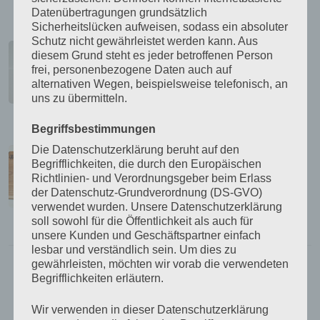
Datenübertragungen grundsätzlich
Sicherheitslücken aufweisen, sodass ein absoluter
Kerzenleuchter / Windlicht mit
Schutz nicht gewährleistet werden kann. Aus
Eisengestell
diesem Grund steht es jeder betroffenen Person
frei, personenbezogene Daten auch auf
65,00
€
alternativen Wegen, beispielsweise telefonisch, an
inkl. MwSt.
uns zu übermitteln.
zzgl.
Versandkosten
Begriffsbestimmungen
Kräuterbrett Esche
Die Datenschutzerklärung beruht auf den
Begrifflichkeiten, die durch den Europäischen
57,00
€
Richtlinien- und Verordnungsgeber beim Erlass
inkl. MwSt.
der Datenschutz-Grundverordnung (DS-GVO)
zzgl.
Versandkosten
verwendet wurden. Unsere Datenschutzerklärung
soll sowohl für die Öffentlichkeit als auch für
unsere Kunden und Geschäftspartner einfach
lesbar und verständlich sein. Um dies zu
gewährleisten, möchten wir vorab die verwendeten
Standardsortierung
Begrifflichkeiten erläutern.
ANZEIGEN:
12
24
ALLE:
Wir verwenden in dieser Datenschutzerklärung